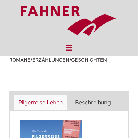
Skip
to
content
Toggle
menu
ROMANE/ERZÄHLUNGEN/GESCHICHTEN
Pilgerreise Leben
Beschreibung